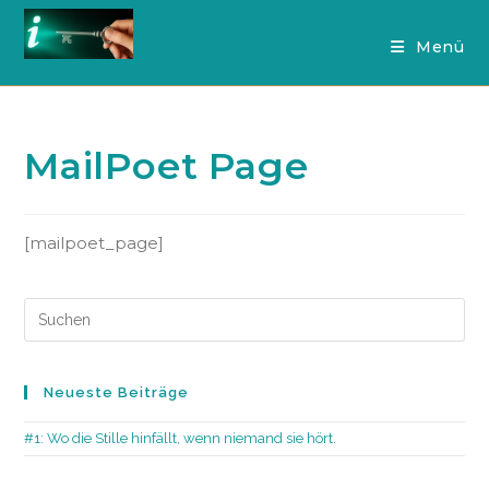
Zum
Inhalt
Menü
springen
MailPoet Page
[mailpoet_page]
Pre
Es
to
clo
the
Neueste Beiträge
sea
pan
#1: Wo die Stille hinfällt, wenn niemand sie hört.